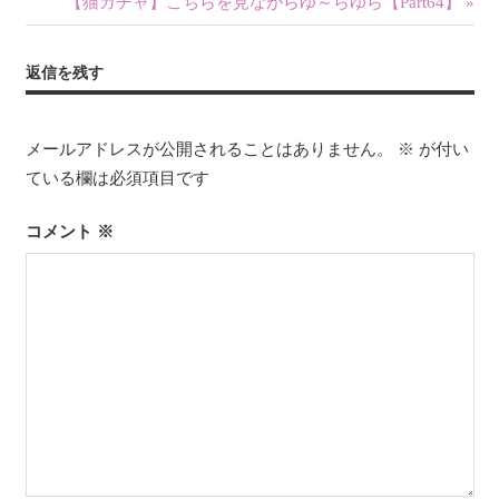
の
次
【猫ガチャ】こちらを見ながらゆ～らゆら【Part64】
稿
記
の
ナ
事:
記
返信を残す
事:
ビ
ゲ
メールアドレスが公開されることはありません。
※
が付い
ている欄は必須項目です
ー
シ
コメント
※
ョ
ン