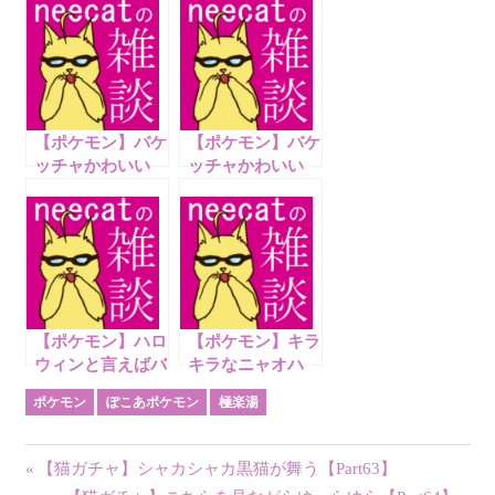
【ポケモン】バケ
【ポケモン】バケ
ッチャかわいい
ッチャかわいい
【Dreaming Case
【リースコレクシ
4】
ョン】
【ポケモン】ハロ
【ポケモン】キラ
ウィンと言えばバ
キラなニャオハ
ケッチャだよね
【CRYSTALCOT】
ポケモン
ぽこあポケモン
極楽湯
投
前
【猫ガチャ】シャカシャカ黒猫が舞う【Part63】