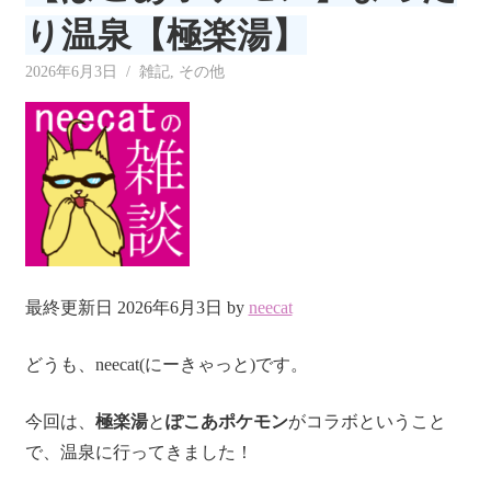
リ
り温泉【極楽湯】
ー
2026年6月3日
neecat
雑記
,
その他
最終更新日 2026年6月3日 by
neecat
どうも、neecat(にーきゃっと)です。
今回は、
極楽湯
と
ぽこあポケモン
がコラボということ
で、温泉に行ってきました！