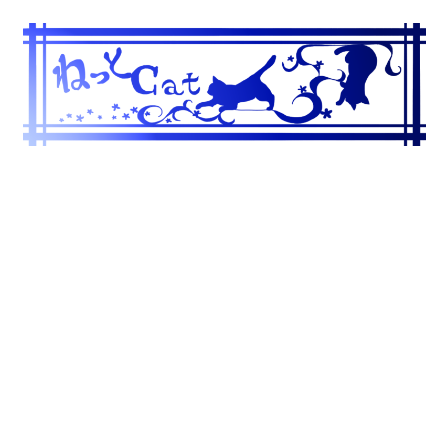
コ
ン
テ
ン
ツ
へ
ス
キ
ッ
プ