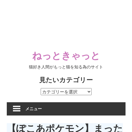
ねっときゃっと
猫好き人間がもっと猫を知る為のサイト
見たいカテゴリー
見
た
い
メニュー
カ
テ
【ぽこあポケモン】まった
ゴ