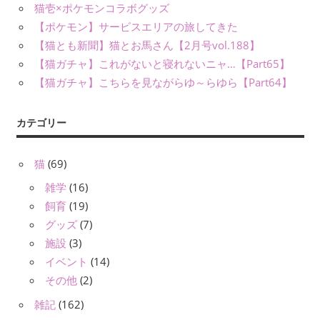
猫壱×ポケモンコラボグッズ
【ポケモン】サービスエリアの旅してきた
【猫とも新聞】猫とお馬さん【2月号vol.188】
【猫ガチャ】これがないと寝れないニャ…【Part65】
【猫ガチャ】こちらを見ながらゆ～らゆら【Part64】
カテゴリー
猫
(69)
雑学
(16)
飼育
(19)
グッズ
(7)
施設
(3)
イベント
(14)
その他
(2)
雑記
(162)