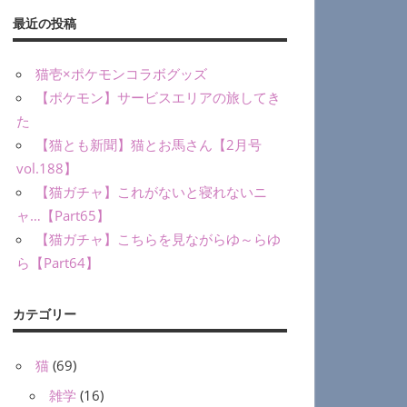
最近の投稿
猫壱×ポケモンコラボグッズ
【ポケモン】サービスエリアの旅してき
た
【猫とも新聞】猫とお馬さん【2月号
vol.188】
【猫ガチャ】これがないと寝れないニ
ャ…【Part65】
【猫ガチャ】こちらを見ながらゆ～らゆ
ら【Part64】
カテゴリー
猫
(69)
雑学
(16)