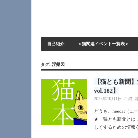
自己紹介
＜猫関連イベント一覧表＞
タグ:
涅槃図
【猫とも新聞】
vol.182】
2025年10月1日
neecat
猫
,
どうも、neecat
★ 猫とも新聞とは
しくするための情報