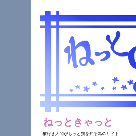
コ
ン
テ
ン
ツ
へ
ス
キ
ッ
プ
ねっときゃっと
猫好き人間がもっと猫を知る為のサイト