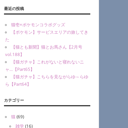
最近の投稿
猫壱×ポケモンコラボグッズ
【ポケモン】サービスエリアの旅してき
た
【猫とも新聞】猫とお馬さん【2月号
vol.188】
【猫ガチャ】これがないと寝れないニ
ャ…【Part65】
【猫ガチャ】こちらを見ながらゆ～らゆ
ら【Part64】
カテゴリー
猫
(69)
雑学
(16)