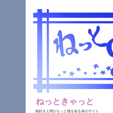
コ
ン
テ
ン
ツ
へ
ス
キ
ッ
プ
ねっときゃっと
猫好き人間がもっと猫を知る為のサイト