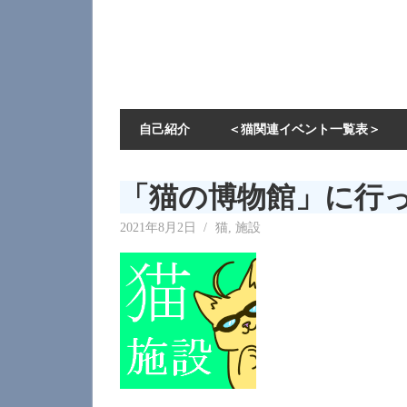
自己紹介
＜猫関連イベント一覧表＞
「猫の博物館」に行
2021年8月2日
neecat
猫
,
施設