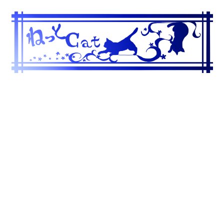
コ
ン
テ
ン
ツ
へ
ス
キ
ッ
プ