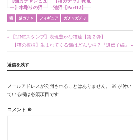
【猫ガチャレビュ
【猫ガチャ】乾電
ー】木彫りの猫
池猫【Part12】
【Part7】
猫
猫ガチャ
フィギュア
ガチャガチャ
投
前
【LINEスタンプ】表現豊かな猫達【第２弾】
の
次
【猫の模様】生まれてくる猫はどんな柄？『遺伝子編』
稿
記
の
ナ
事:
記
返信を残す
事:
ビ
ゲ
メールアドレスが公開されることはありません。
※
が付い
ている欄は必須項目です
ー
シ
コメント
※
ョ
ン