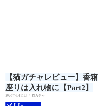
リ
ー
【猫ガチャレビュー】香箱
座りは入れ物に【Part2】
2020年6月11日
neecat
猫ガチャ