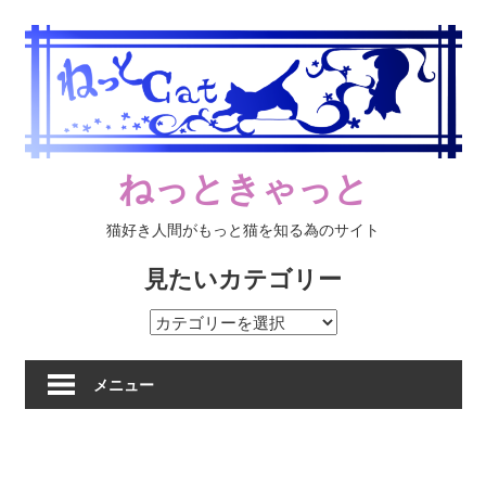
コ
ン
テ
ン
ツ
へ
ねっときゃっと
ス
キ
猫好き人間がもっと猫を知る為のサイト
ッ
プ
見たいカテゴリー
見
た
い
メニュー
カ
テ
ゴ