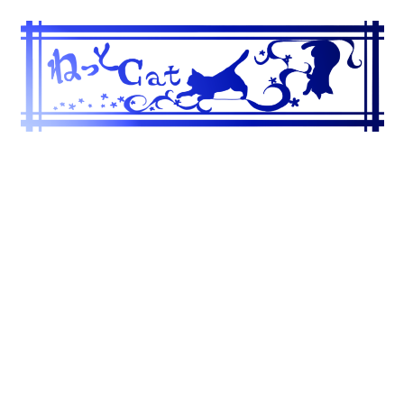
コ
ン
テ
ン
ツ
へ
ス
キ
ッ
プ