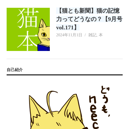
リ
【猫とも新聞】猫の記憶
ー
力ってどうなの？【9月号
vol.171】
2024年11月1日
neecat
雑記
,
本
自己紹介