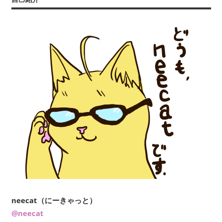
neecat（にーきゃっと）
@neecat