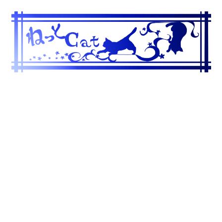
コ
ン
テ
ン
ツ
へ
ス
キ
ッ
プ