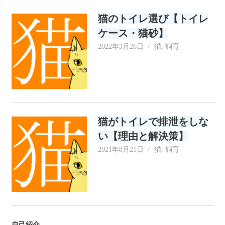
リ
猫のトイレ選び【トイレ
ー
ケース・猫砂】
2022年3月26日
neecat
猫
,
飼育
猫がトイレで排泄をしな
い【理由と解決策】
2021年8月21日
neecat
猫
,
飼育
自己紹介