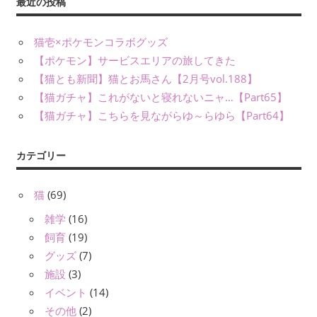
最近の投稿
猫壱×ポケモンコラボグッズ
【ポケモン】サービスエリアの旅してきた
【猫とも新聞】猫とお馬さん【2月号vol.188】
【猫ガチャ】これがないと寝れないニャ…【Part65】
【猫ガチャ】こちらを見ながらゆ～らゆら【Part64】
カテゴリー
猫
(69)
雑学
(16)
飼育
(19)
グッズ
(7)
施設
(3)
イベント
(14)
その他
(2)