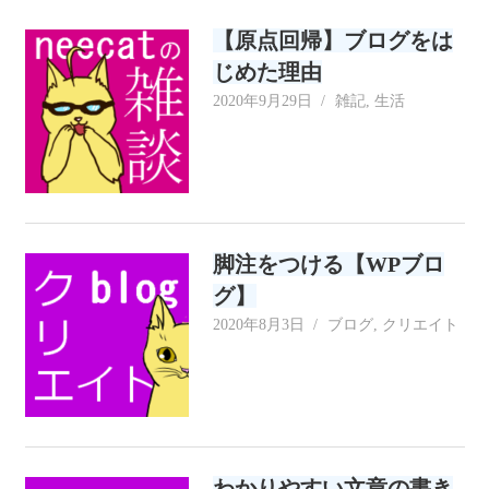
リ
【原点回帰】ブログをは
ー
じめた理由
2020年9月29日
neecat
雑記
,
生活
脚注をつける【WPブロ
グ】
2020年8月3日
neecat
ブログ
,
クリエイト
わかりやすい文章の書き