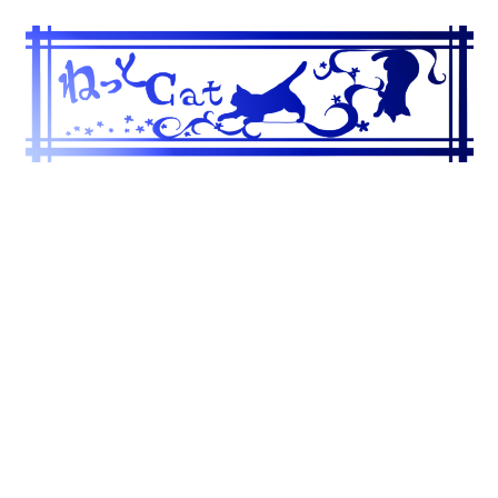
コ
ン
テ
ン
ツ
へ
ス
キ
ッ
プ