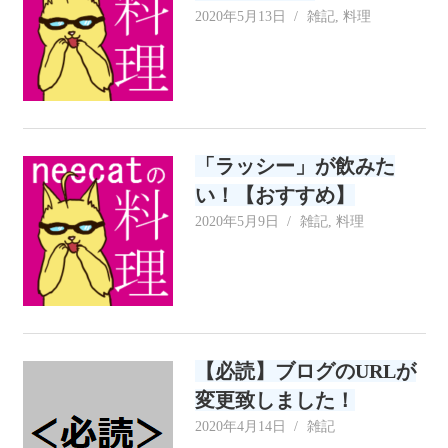
2020年5月13日
neecat
雑記
,
料理
「ラッシー」が飲みた
い！【おすすめ】
2020年5月9日
neecat
雑記
,
料理
【必読】ブログのURLが
変更致しました！
2020年4月14日
neecat
雑記