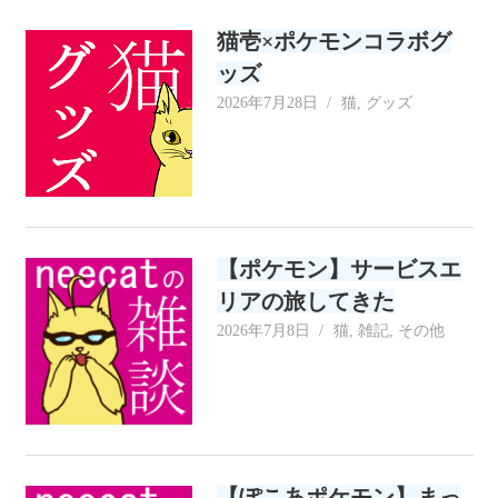
リ
猫壱×ポケモンコラボグ
ー
ッズ
2026年7月28日
neecat
猫
,
グッズ
【ポケモン】サービスエ
リアの旅してきた
2026年7月8日
neecat
猫
,
雑記
,
その他
【ぽこあポケモン】まっ