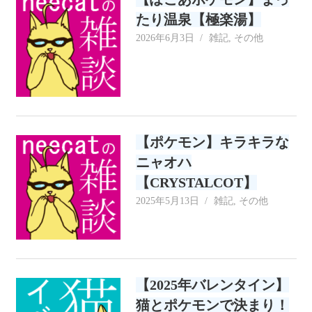
たり温泉【極楽湯】
2026年6月3日
neecat
雑記
,
その他
【ポケモン】キラキラな
ニャオハ
【CRYSTALCOT】
2025年5月13日
neecat
雑記
,
その他
【2025年バレンタイン】
猫とポケモンで決まり！