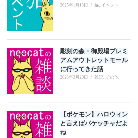
2025年1月13日
neecat
猫
,
イベント
彫刻の森・御殿場プレミ
アムアウトレットモール
に行ってきた話
2023年3月20日
neecat
雑記
,
その他
【ポケモン】ハロウィン
と言えばバケッチャだよ
ね