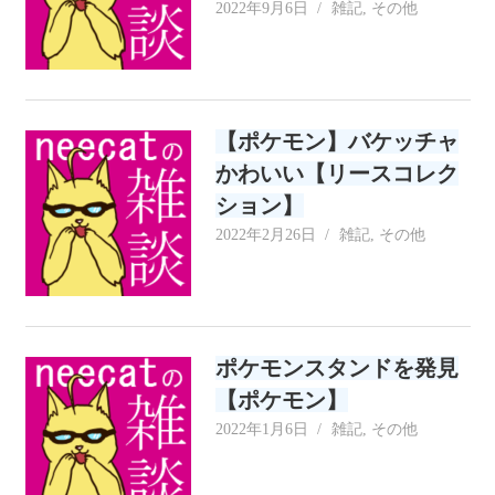
2022年9月6日
neecat
雑記
,
その他
【ポケモン】バケッチャ
かわいい【リースコレク
ション】
2022年2月26日
neecat
雑記
,
その他
ポケモンスタンドを発見
【ポケモン】
2022年1月6日
neecat
雑記
,
その他