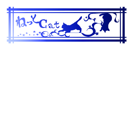
コ
ン
テ
ン
ツ
へ
ス
キ
ッ
プ