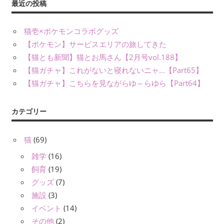
最近の投稿
猫壱×ポケモンコラボグッズ
【ポケモン】サービスエリアの旅してきた
【猫とも新聞】猫とお馬さん【2月号vol.188】
【猫ガチャ】これがないと寝れないニャ…【Part65】
【猫ガチャ】こちらを見ながらゆ～らゆら【Part64】
カテゴリー
猫
(69)
雑学
(16)
飼育
(19)
グッズ
(7)
施設
(3)
イベント
(14)
その他
(2)