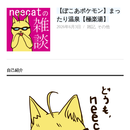
リ
【ぽこあポケモン】まっ
ー
たり温泉【極楽湯】
2026年6月3日
neecat
雑記
,
その他
自己紹介