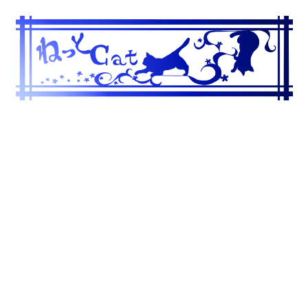
コ
ン
テ
ン
ツ
へ
ス
キ
ッ
プ