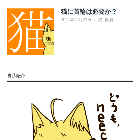
リ
猫に首輪は必要か？
ー
2022年12月23日
neecat
猫
,
飼育
自己紹介