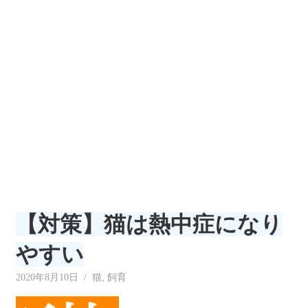
リ
ー
【対策】猫は熱中症になり
やすい
2020年8月10日
neecat
猫
,
飼育