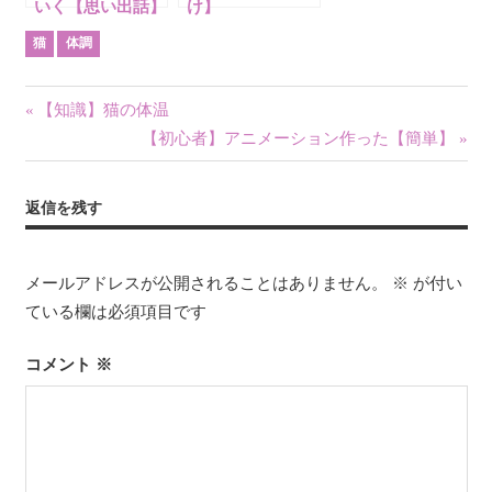
いく【思い出話】
け】
猫
体調
投
前
【知識】猫の体温
の
次
【初心者】アニメーション作った【簡単】
稿
記
の
ナ
事:
記
返信を残す
事:
ビ
ゲ
メールアドレスが公開されることはありません。
※
が付い
ている欄は必須項目です
ー
シ
コメント
※
ョ
ン