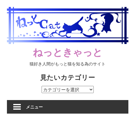
コ
ン
テ
ン
ツ
へ
ねっときゃっと
ス
キ
猫好き人間がもっと猫を知る為のサイト
ッ
プ
見たいカテゴリー
見
た
い
メニュー
カ
テ
ゴ