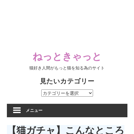
ねっときゃっと
猫好き人間がもっと猫を知る為のサイト
見たいカテゴリー
見
た
い
メニュー
カ
テ
【猫ガチャ】こんなところ
ゴ