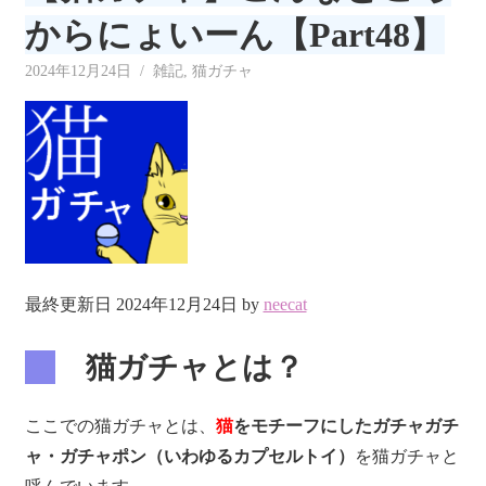
リ
からにょいーん【Part48】
ー
2024年12月24日
neecat
雑記
,
猫ガチャ
最終更新日 2024年12月24日 by
neecat
猫ガチャとは？
ここでの猫ガチャとは、
猫
をモチーフにしたガチャガチ
ャ・ガチャポン（いわゆるカプセルトイ）
を猫ガチャと