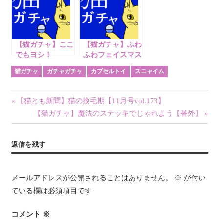
【猫ガチャ】ここ
【猫ガチャ】ふわ
でもヨシ！
ふわフェイスマス
【Part47】
コット【Part40】
猫ガチャ
ガチャガチャ
カプセルトイ
スニャイム
投
前
【猫とも新聞】猫の換毛期【11月号vol.173】
の
次
【猫ガチャ】魔法のステッキでじゃれよう【番外】
稿
記
の
ナ
事:
記
返信を残す
事:
ビ
ゲ
メールアドレスが公開されることはありません。
※
が付い
ている欄は必須項目です
ー
シ
コメント
※