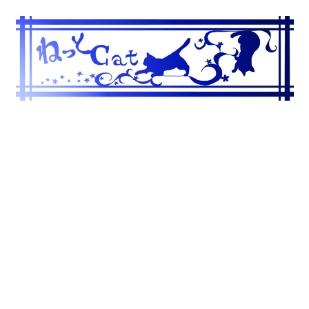
コ
ン
テ
ン
ツ
へ
ス
キ
ッ
プ