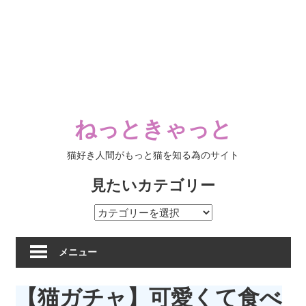
ねっときゃっと
猫好き人間がもっと猫を知る為のサイト
見たいカテゴリー
見
た
い
メニュー
カ
テ
【猫ガチャ】可愛くて食べ
ゴ