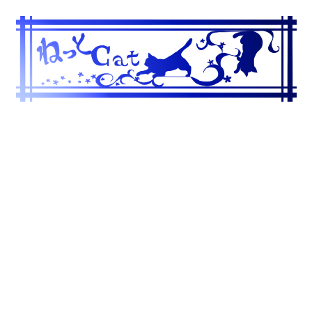
コ
ン
テ
ン
ツ
へ
ス
キ
ッ
プ