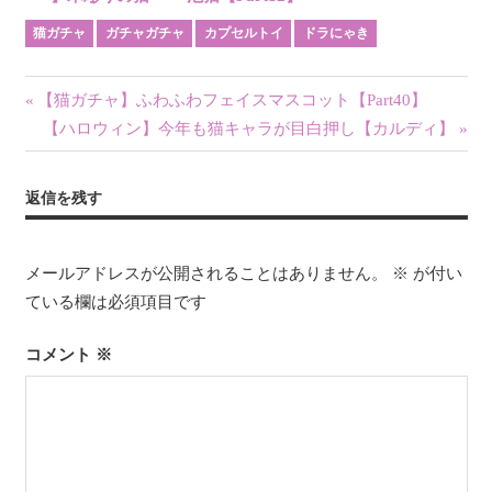
【Part7】
猫ガチャ
ガチャガチャ
カプセルトイ
ドラにゃき
投
前
【猫ガチャ】ふわふわフェイスマスコット【Part40】
の
次
【ハロウィン】今年も猫キャラが目白押し【カルディ】
稿
記
の
ナ
事:
記
返信を残す
事:
ビ
ゲ
メールアドレスが公開されることはありません。
※
が付い
ている欄は必須項目です
ー
シ
コメント
※
ョ
ン