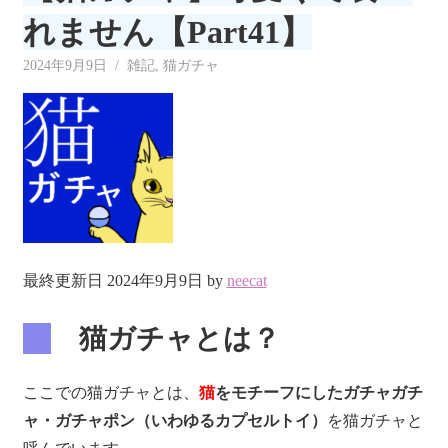
リ
れません【Part41】
ー
2024年9月9日
neecat
雑記
,
猫ガチャ
最終更新日 2024年9月9日 by
neecat
猫ガチャとは？
ここでの猫ガチャとは、
猫
をモチーフにしたガチャガチ
ャ・ガチャポン（いわゆるカプセルトイ）
を猫ガチャと