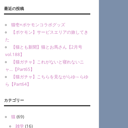
最近の投稿
猫壱×ポケモンコラボグッズ
【ポケモン】サービスエリアの旅してき
た
【猫とも新聞】猫とお馬さん【2月号
vol.188】
【猫ガチャ】これがないと寝れないニ
ャ…【Part65】
【猫ガチャ】こちらを見ながらゆ～らゆ
ら【Part64】
カテゴリー
猫
(69)
雑学
(16)