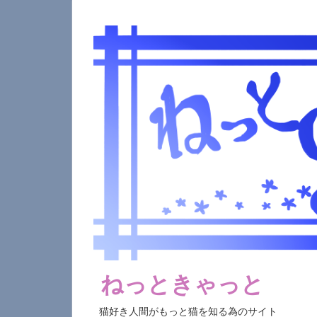
コ
ン
テ
ン
ツ
へ
ス
キ
ッ
プ
ねっときゃっと
猫好き人間がもっと猫を知る為のサイト