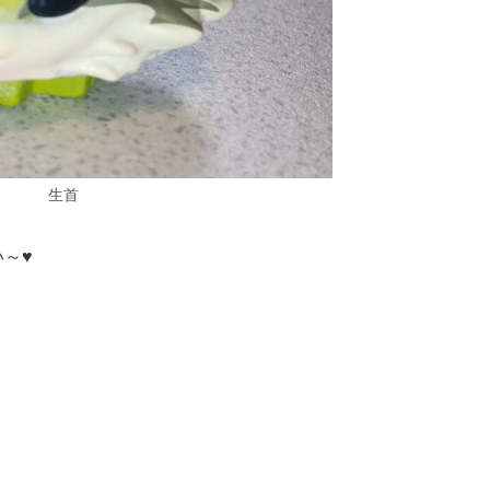
生首
～♥