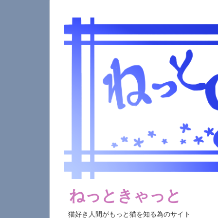
コ
ン
テ
ン
ツ
へ
ス
キ
ッ
プ
ねっときゃっと
猫好き人間がもっと猫を知る為のサイト