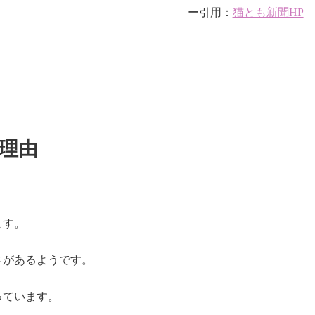
ー引用：
猫とも新聞HP
理由
？
ます。
さがあるようです。
っています。