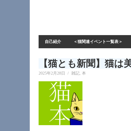
自己紹介
＜猫関連イベント一覧表＞
【猫とも新聞】猫は美しい
2025年2月28日
neecat
雑記
,
本