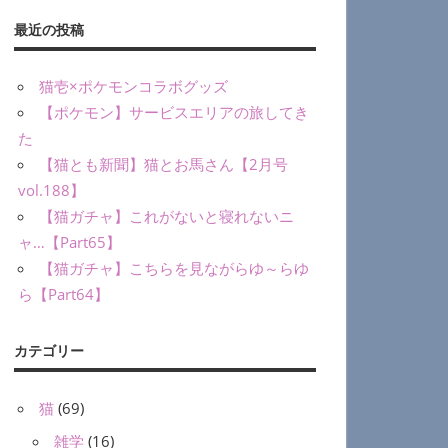
最近の投稿
猫壱×ポケモンコラボグッズ
【ポケモン】サービスエリアの旅してき
た
【猫とも新聞】猫とお馬さん【2月号
vol.188】
【猫ガチャ】これがないと寝れないニ
ャ…【Part65】
【猫ガチャ】こちらを見ながらゆ～らゆ
ら【Part64】
カテゴリー
猫
(69)
雑学
(16)